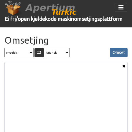
Apertium
Turkic
Ei fri/open kjeldekode maskinomsetjingsplattform
Omsetjing
Omset